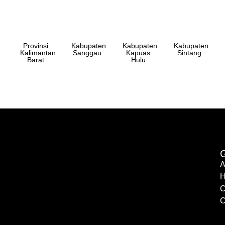
Provinsi
Kabupaten
Kabupaten
Kabupaten
Kalimantan
Sanggau
Kapuas
Sintang
Barat
Hulu
G
A
H
C
C